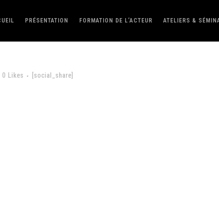
UEIL
PRÉSENTATION
FORMATION DE L’ACTEUR
ATELIERS & SÉMIN
0
Likes
[social_share]