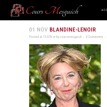
ACC
01 NOV
BLANDINE-LENOIR
Posted at 13:07h
in
by
coursmesguich
0 Comments